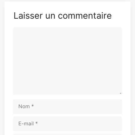
Laisser un commentaire
Commentaire
Nom
E-
mail