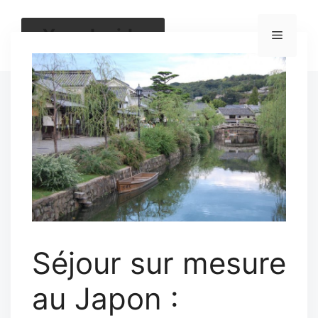
Aller
au
Yoga Inside
Menu
contenu
Séjour sur mesure
au Japon :